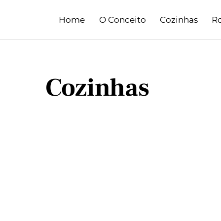
Skip
Home
O Conceito
Cozinhas
R
to
content
Cozinhas