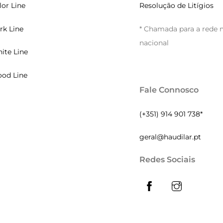
lor Line
Resolução de Litígios
rk Line
* Chamada para a rede 
nacional
ite Line
od Line
Fale Connosco
(+351) 914 901 738*
geral@haudilar.pt
Redes Sociais