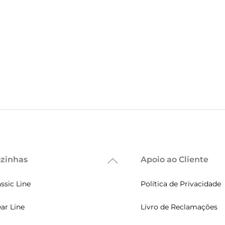
zinhas
Apoio ao Cliente
Back
To
assic Line
Política de Privacidade
Top
ear Line
Livro de Reclamações