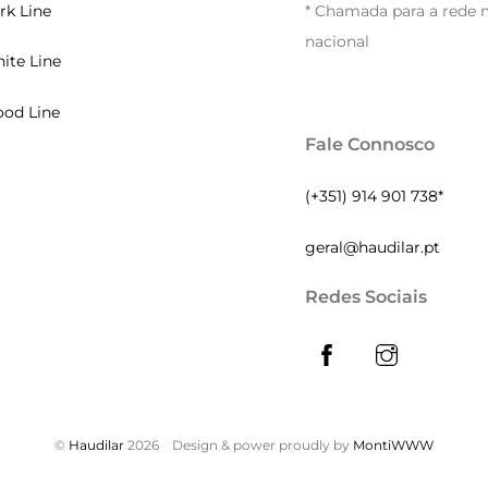
rk Line
* Chamada para a rede 
nacional
ite Line
od Line
Fale Connosco
(+351) 914 901 738*
geral@haudilar.pt
Redes Sociais
©
Haudilar
2026
Design & power proudly by
MontiWWW