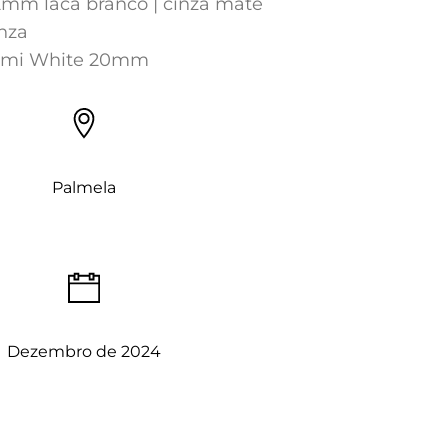
mm laca branco | cinza mate
nza
iami White 20mm
Palmela
Dezembro de 2024