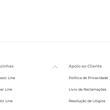
zinhas
Apoio ao Cliente
Back
To
assic Line
Política de Privacidade
Top
ear Line
Livro de Reclamações
lor Line
Resolução de Litígios