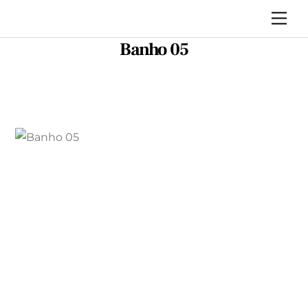
Skip
Me
to
Banho 05
content