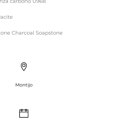
nza carbono U968
acite
tone Charcoal Soapstone
Montijo