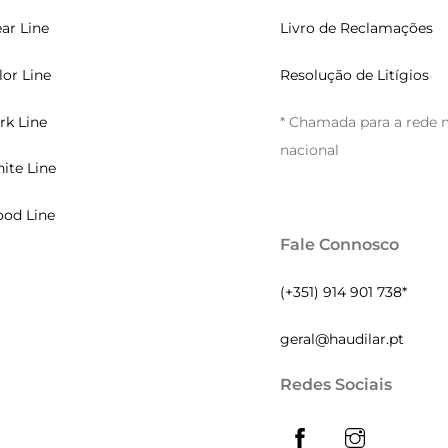
ear Line
Livro de Reclamações
lor Line
Resolução de Litígios
rk Line
* Chamada para a rede 
nacional
ite Line
od Line
Fale Connosco
(+351) 914 901 738*
geral@haudilar.pt
Redes Sociais