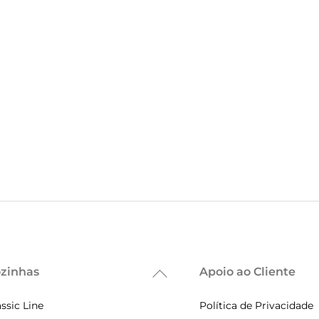
zinhas
Apoio ao Cliente
Back
To
assic Line
Política de Privacidade
Top