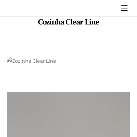
Skip
Me
to
Cozinha Clear Line
content