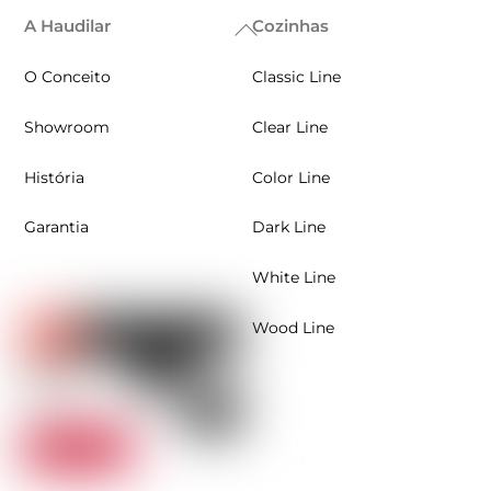
A Haudilar
Cozinhas
Back
To
O Conceito
Classic Line
Top
Showroom
Clear Line
História
Color Line
Garantia
Dark Line
White Line
Wood Line