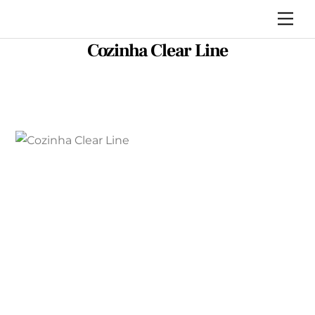
Skip
Me
to
Cozinha Clear Line
content