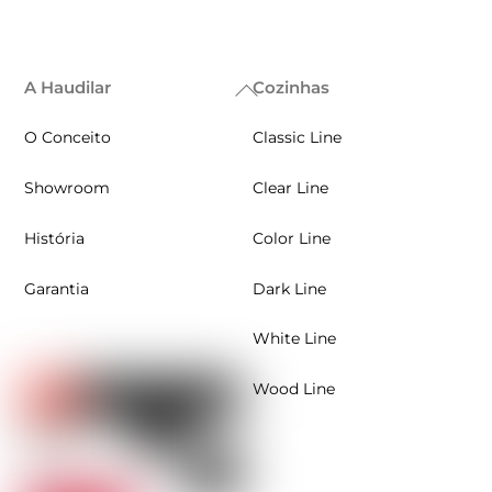
A Haudilar
Cozinhas
Back
To
O Conceito
Classic Line
Top
Showroom
Clear Line
História
Color Line
Garantia
Dark Line
White Line
Wood Line