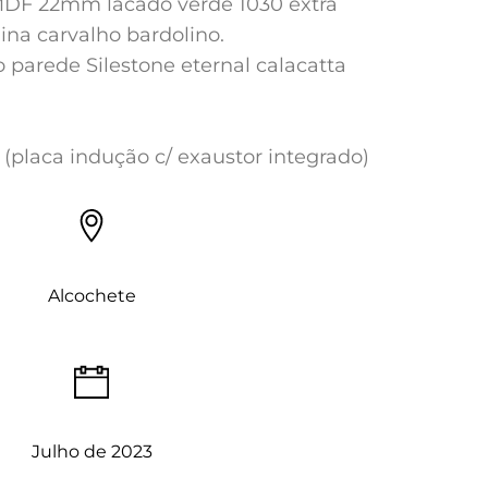
MDF 22mm lacado verde 1030 extra
na carvalho bardolino.
parede Silestone eternal calacatta
placa indução c/ exaustor integrado)
Alcochete
Julho de 2023