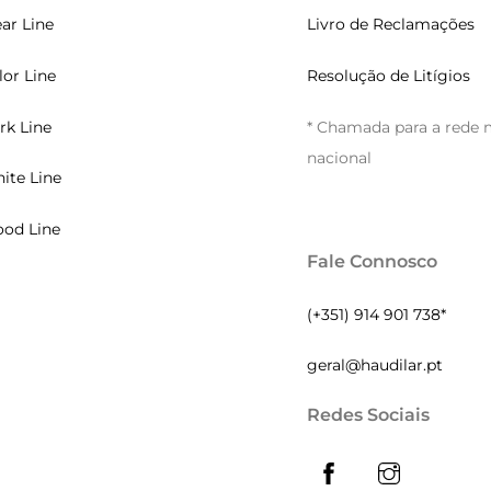
ear Line
Livro de Reclamações
lor Line
Resolução de Litígios
rk Line
* Chamada para a rede 
nacional
ite Line
od Line
Fale Connosco
(+351) 914 901 738*
geral@haudilar.pt
Redes Sociais