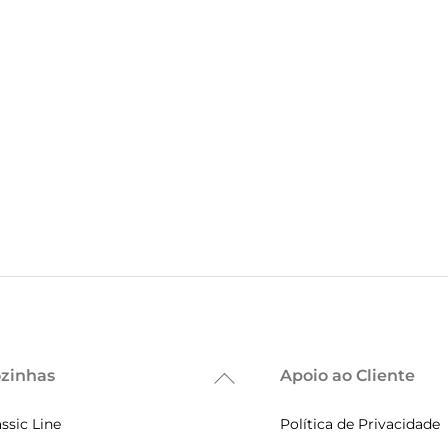
zinhas
Apoio ao Cliente
Back
To
assic Line
Política de Privacidade
Top