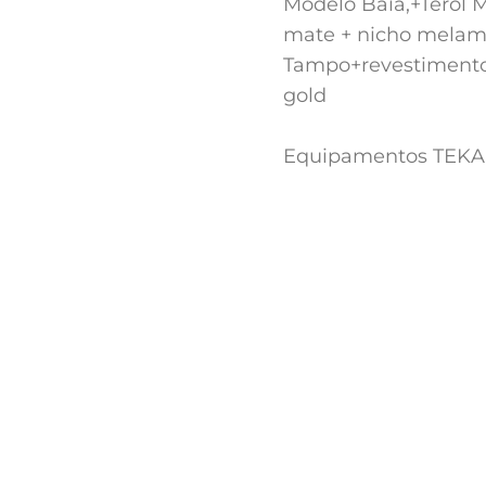
Modelo Baia,+Terol 
mate + nicho melami
Tampo+revestimento 
gold
Equipamentos TEKA (