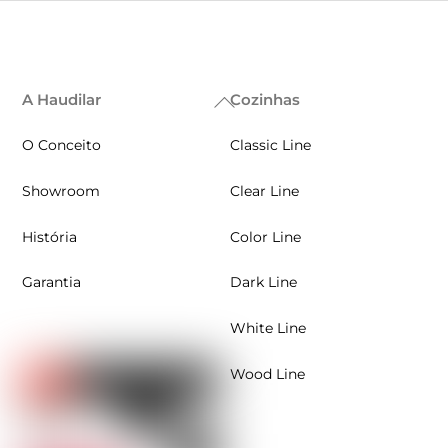
A Haudilar
Cozinhas
Back
To
O Conceito
Classic Line
Top
Showroom
Clear Line
História
Color Line
Garantia
Dark Line
White Line
Wood Line