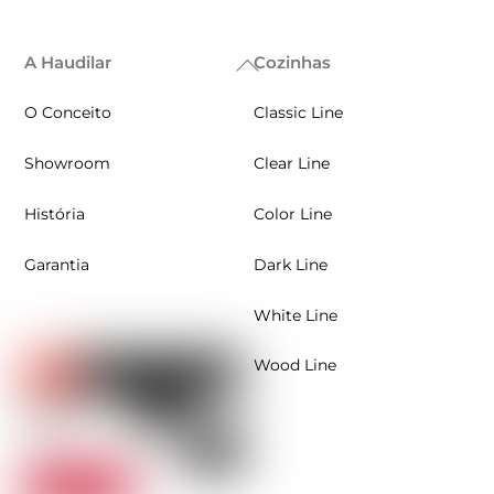
A Haudilar
Cozinhas
Back
To
O Conceito
Classic Line
Top
Showroom
Clear Line
História
Color Line
Garantia
Dark Line
White Line
Wood Line