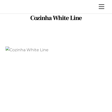
Skip
Me
to
Cozinha White Line
content