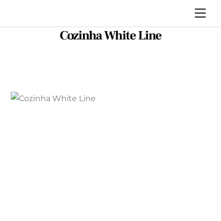
Skip
Me
to
Cozinha White Line
content