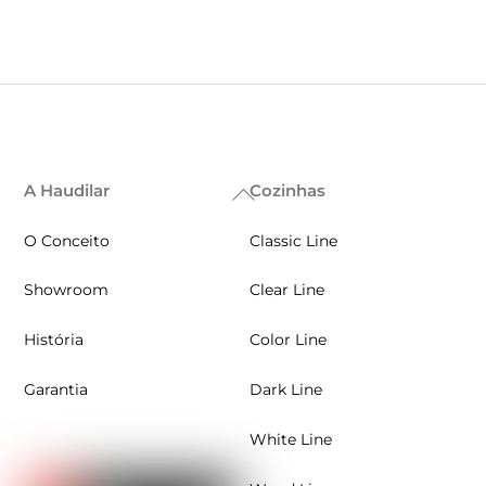
A Haudilar
Cozinhas
Back
To
O Conceito
Classic Line
Top
Showroom
Clear Line
História
Color Line
Garantia
Dark Line
White Line