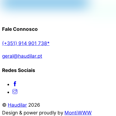
Fale Connosco
(+351) 914 901 738*
geral@haudilar.pt
Redes Sociais
©
Haudilar
2026
Design & power proudly by
MontiWWW