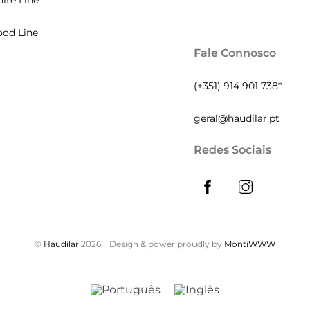
ite Line
od Line
Fale Connosco
(+351) 914 901 738*
geral@haudilar.pt
Redes Sociais
©
Haudilar
2026
Design & power proudly by
MontiWWW