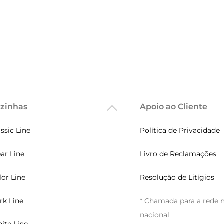
zinhas
Apoio ao Cliente
Back
To
assic Line
Política de Privacidade
Top
ear Line
Livro de Reclamações
lor Line
Resolução de Litígios
rk Line
* Chamada para a rede 
nacional