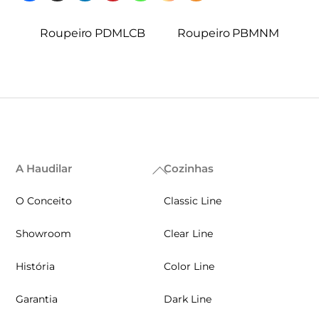
Roupeiro PDMLCB
Roupeiro PBMNM
A Haudilar
Cozinhas
Back
To
O Conceito
Classic Line
Top
Showroom
Clear Line
História
Color Line
Garantia
Dark Line