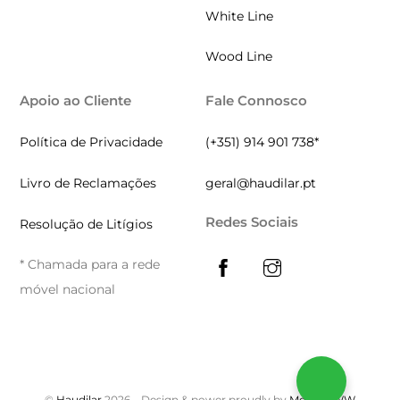
White Line
Wood Line
Apoio ao Cliente
Fale Connosco
Política de Privacidade
(+351) 914 901 738*
Livro de Reclamações
geral@haudilar.pt
Redes Sociais
Resolução de Litígios
* Chamada para a rede
móvel nacional
©
Haudilar
2026
Design & power proudly by
MontiWWW