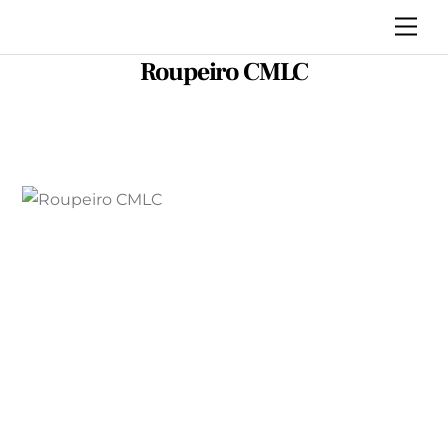
Skip
Me
to
Roupeiro CMLC
content