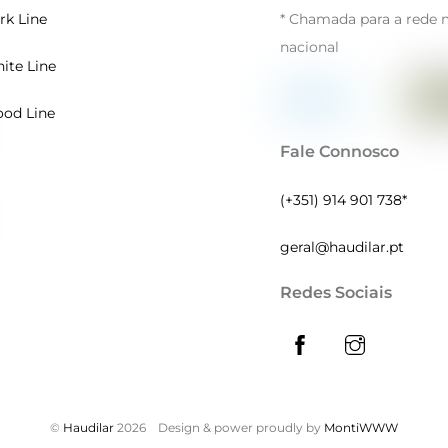
rk Line
* Chamada para a rede 
nacional
ite Line
od Line
Fale Connosco
(+351) 914 901 738*
geral@haudilar.pt
Redes Sociais
©
Haudilar
2026
Design & power proudly by
MontiWWW