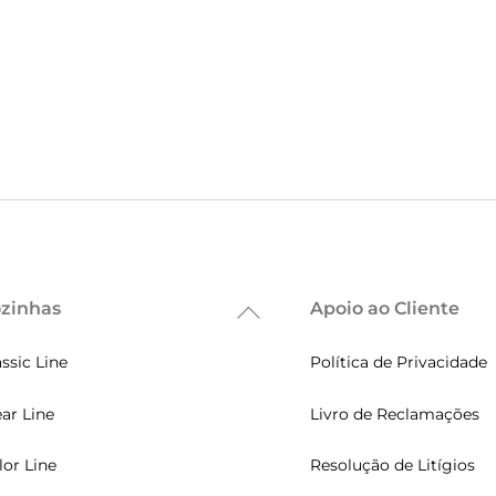
zinhas
Apoio ao Cliente
Back
To
assic Line
Política de Privacidade
Top
ear Line
Livro de Reclamações
lor Line
Resolução de Litígios