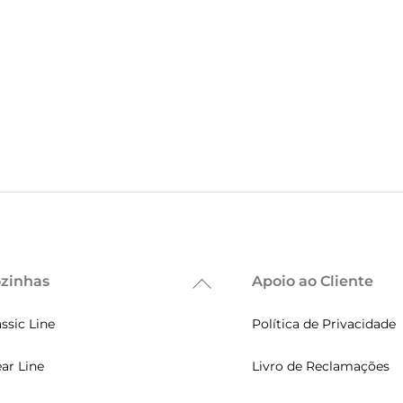
zinhas
Apoio ao Cliente
Back
To
assic Line
Política de Privacidade
Top
ear Line
Livro de Reclamações