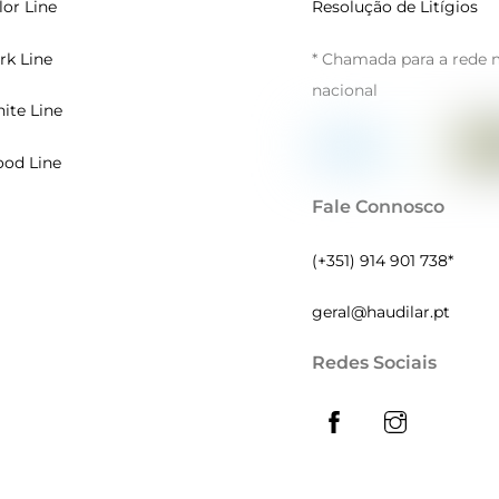
lor Line
Resolução de Litígios
rk Line
* Chamada para a rede 
nacional
ite Line
od Line
Fale Connosco
(+351) 914 901 738*
geral@haudilar.pt
Redes Sociais